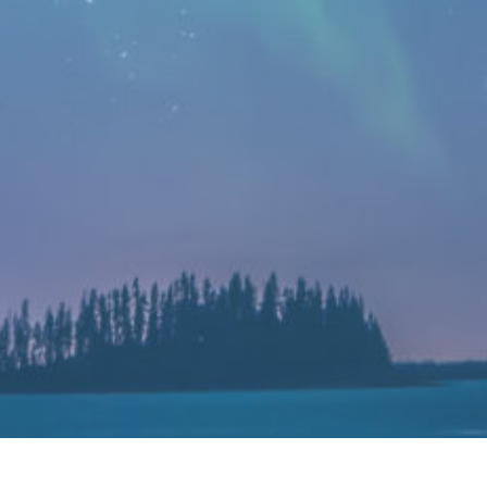
美光推出基於176層NAND科技的PCIe 4.0固態