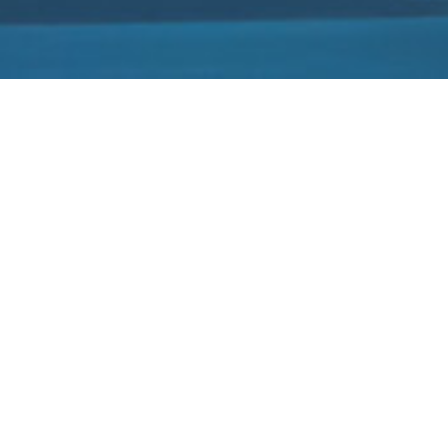
德系车在美国太惨了：销量被日系甩出几条街
2022-04-07
身为全球仅次于中国的第二大汽车市场，各大汽车品牌在美国市场
的销量表现对于其全球销量也有着重要的影响。
近日，有媒体通过对2021年美国市场销售进行统计后，制作了一张
各车企全年销量排行榜，数据显示，日本汽车企业丰田获得了2021
年全美汽车销量榜冠军，其在这一年间共卖出了2027787辆新车，
也是榜单中唯一一个超过200万辆的品牌。