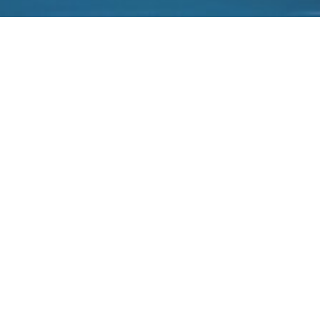
外媒感叹，在新兴科技领域中国已逐渐走在世
界前面
2022-06-02
日前美媒感叹新能源汽车行业，中国已掌握核心技术优势，其实在
新兴科技领域中国不仅在新能源汽车市场居于领先地位，在5G、物
联网等行业也已走在美国前面，并不断巩固领先优势。
美媒感叹的新能源汽车核心技术，主要是指电池技术，当前全球动
力电池第一大企业是中国的宁德时代，另外比亚迪这两年依靠独有
的刀片电池技术也在快速崛起，比亚迪的刀片电池拥有更高的安全
性，由于刀片电池日益获得认可，刀片电池的磷酸铁锂电池在国内
市场已压倒三元锂电池。