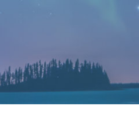
曝小米13系列屏幕大升级：有望首发三星E6发
光材料