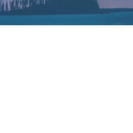
极星汽车预计于6月24日借壳上市
2022-06-23
《每日经济新闻》报道，极星汽车（Polestar）与特殊目的收购公司
（SPAC）Gores Guggenheim（GGPI.US）的合并预计将于6月23
日获得后者股东的批准。合并获批后，极星汽车预计将于6月24日在
纳斯达克上市交易，股票代码“PSNY”。
自动驾驶量产、上车、洗牌，毫
导远定位系统已上车20万台，获
末智行稳居第一梯队
60多款车型定点