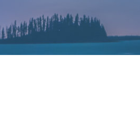
台积电三大客户集体下调订单
2022-07-11
据台媒《电子时报》引述半导体业者消息报道，台积电罕见出现三
大客户调整订单。
报道称，目前苹果iPhone14系列量产已经启动，但首批9000万台出
货的目标已削减一成。此外，超微半导体（AMD）与英伟达因PC市
场需求急跌及“挖矿”热潮消退，向台积电表明不得不调整订单规划，
其中，AMD调减今年第4季至2023年第一季度共约2万片7/6纳米订