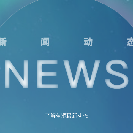
了解蓝源最新动态