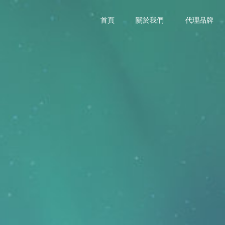
首頁
關於我們
代理品牌