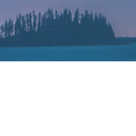
团队规模超300人，原美图移动*副总
2022-08-11
招兵买马，搭建团队。