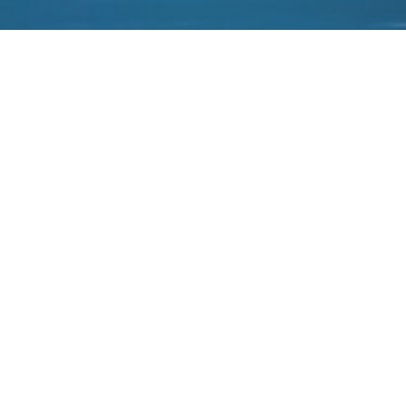
VR医疗培训FundamentalVR完成1630万英镑B
轮融资
2022-08-15
专注于沉浸式VR医疗培训技术的英国伦敦初创公司FundamentalVR
已经完成了由EQT Life Sciences领投的1630万英镑的B轮融资（约
合人民币1.34亿元）。迄今为止，这家公司的总融资额已经达到
2450万英镑（约合人民币2.01亿）。据悉，这家成立于2012年的公
司主要开发了一个能够将VR和触觉反馈结合，从而为外科医生提供
一种实践手术方法的沉浸式医疗教学平台HapticVRTM，而
FundamentalVR宣称其技术可以精确模拟真实手术的视觉、声音和
触觉。目前公司的客户包括梅奥诊所和Sana Kliniken。根据
Uktech，英国VR行业的融资十分活跃，而2021年的初创企业融资额
更是达到了历史新高的1.54亿英镑（约合人民币13亿）。