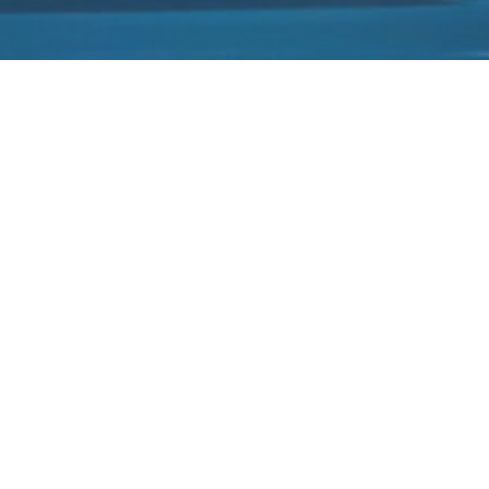
消息称荣耀新款折叠屏将配备 5000mAh 电
池，比今年其他机型都要大
2022-08-19
据@数码闲聊站 透露，荣耀接下来发布的折叠屏新机将会采用大电
池设计。该博主称，新机将采用双电芯充电方案，两块电池的容量
分别是 2030mAh 与 2870mAh，典型值将达到了 5000mAh，将是
今年折叠屏手机中最大的一个。今年发布的几款非翻盖式的折叠屏
手机还有小米 MIX Fold 2（4500mAh）、三星 Galaxy Z
Fold4（4400mAh），华为 Mate Xs 2（4880mAh）、vivo X
Fold（4600mAh）。IDC 此前发布的调研报告显示，华为、OPPO
、三星、荣耀、vivo 折叠屏手机是国内出货量前五位的厂商。