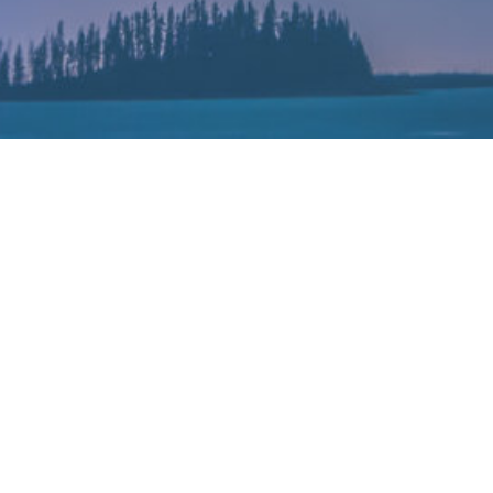
传联想首款5nm制程自研芯片已流片成功
2022-09-20
近日业内传出消息称，联想集团旗下芯片设计公司鼎道智芯研发的
5nm芯片已回片，并成功点亮，接下来将会进行相关功能性测试。
预计今年年底有望导入量产。
有消息人士透露，“联想的这颗芯片是专门针对平板电脑应用而设计
的”。对此传闻，联想集团官方并未回应。
西部数据示警：NAND行情转
为给iPhone 14让路 iPhone 13