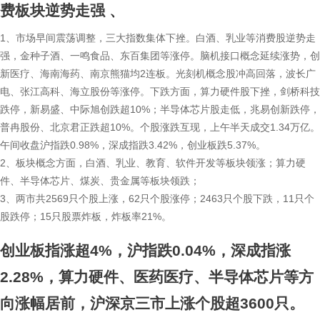
费板块逆势走强
、
1、市场早间震荡调整，三大指数集体下挫。白酒、乳业等消费股逆势走
强，金种子酒、一鸣食品、东百集团等涨停。脑机接口概念延续涨势，创
新医疗、海南海药、南京熊猫均2连板。光刻机概念股冲高回落，波长广
电、张江高科、海立股份等涨停。下跌方面，算力硬件股下挫，剑桥科技
跌停，新易盛、中际旭创跌超10%；半导体芯片股走低，兆易创新跌停，
普冉股份、北京君正跌超10%。个股涨跌互现，上午半天成交1.34万亿。
午间收盘沪指跌0.98%，深成指跌3.42%，创业板跌5.37%。
2、板块概念方面，白酒、乳业、教育、软件开发等板块领涨；算力硬
件、半导体芯片、煤炭、贵金属等板块领跌；
3、两市共2569只个股上涨，62只个股涨停；2463只个股下跌，11只个
股跌停；15只股票炸板，炸板率21%。
创业板指涨超4%，沪指跌0.04%，深成指涨
2.28%，算力硬件、医药医疗、半导体芯片等方
向涨幅居前，沪深京三市上涨个股超3600只。