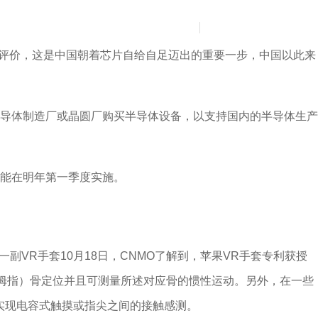
新聞中心
聯系我們
简
En
道评价，这是中国朝着芯片自给自足迈出的重要一步，中国以此来
导体制造厂或晶圆厂购买半导体设备，以支持国内的半导体生产
可能在明年第一季度实施。
VR手套10月18日，CNMO了解到，苹果VR手套专利获授
或拇指）骨定位并且可测量所述对应骨的惯性运动。另外，在一些
实现电容式触摸或指尖之间的接触感测。