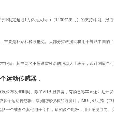
首頁
關於我們
代理品牌
產品中心
行业制定超过1万亿元人民币（1430亿美元）的支持计划。报
，主要是补贴和税收抵免。大部分财政援助将用于补贴中国的半
成本补贴。其中两名不愿透露姓名的消息人士表示，该计划最早
多个运动传感器
、
没公布发售时间。除了VR头显设备，有消息称苹果还计划开发一副
个或多个运动传感器，诸如陀螺仪和加速度计，IMU可邻近指（
包括一个或多个其他电子部件，诸如多个电极，用于感测航向、